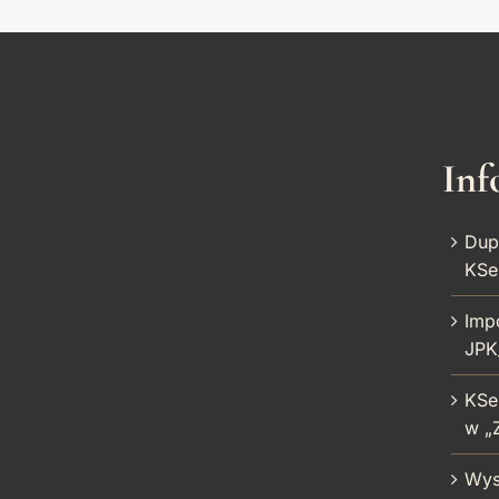
Inf
Dupl
KSe
Imp
JPK
KSe
w „Z
Wys