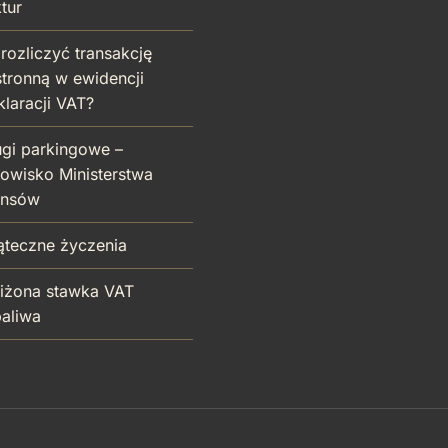
ktur
rozliczyć transakcję
stronną w ewidencji
klaracji VAT?
ugi parkingowe –
nowisko Ministerstwa
ansów
ąteczne życzenia
iżona stawka VAT
paliwa