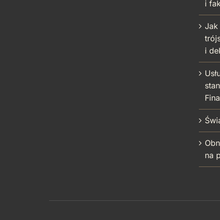
i fa
Jak 
trój
i de
Usł
sta
Fin
Świ
Obn
na 