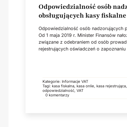
Odpowiedzialność osób nad
obsługujących kasy fiskalne
Odpowiedzialność osób nadzorujących p
Od 1 maja 2019 r. Minister Finansów na
związane z odebraniem od osób prowadz
rejestrujących oświadczeń o zapoznaniu
Kategorie:
Informacje VAT
Tagi:
kasa fiskalna
,
kasa onlie
,
kasa rejestrująca
odpowiedzialność
,
VAT
on Odpowiedzialność
0 komentarzy
osób
nadzorujących
pracowników
obsługujących
kasy
fiskalne