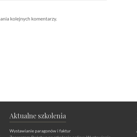
sania kolejnych komentarzy.
Aktualne szkolenia
Wystawianie paragonów i faktur