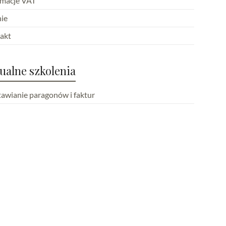
rmacje VAT
ie
akt
ualne szkolenia
awianie paragonów i faktur