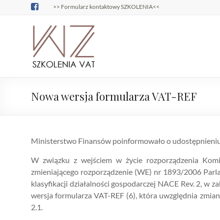
Skip
>> Formularz kontaktowy SZKOLENIA<<
to
content
Szkolenia
Szkolenia
podatkowe –
podatkowe
Wojciech
Zajączkowski
Nowa wersja formularza VAT-REF
Ministerstwo Finansów poinformowało o udostępnieniu
W związku z wejściem w życie rozporządzenia Komis
zmieniającego rozporządzenie (WE) nr 1893/2006 Parla
klasyfikacji działalności gospodarczej NACE Rev. 2, w z
wersja formularza VAT-REF (6), która uwzględnia zmian
2.1.