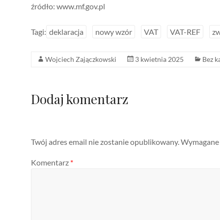
źródło: www.mf.gov.pl
Tagi:
deklaracja
nowy wzór
VAT
VAT-REF
zw
Wojciech Zajączkowski
3 kwietnia 2025
Bez k
Dodaj komentarz
Twój adres email nie zostanie opublikowany.
Wymagane p
Komentarz
*