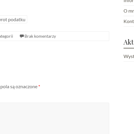
Info
O mn
rot podatku
Kont
ategorii
Brak komentarzy
Akt
Wyst
ola są oznaczone
*