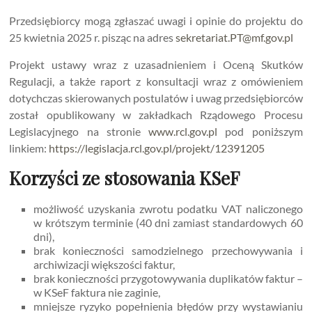
Przedsiębiorcy mogą zgłaszać uwagi i opinie do projektu do
25 kwietnia 2025 r. pisząc na adres
sekretariat.PT@mf.gov.pl
Projekt ustawy wraz z uzasadnieniem i Oceną Skutków
Regulacji, a także raport z konsultacji wraz z omówieniem
dotychczas skierowanych postulatów i uwag przedsiębiorców
został opublikowany w zakładkach Rządowego Procesu
Legislacyjnego na stronie
www.rcl.gov.pl
pod poniższym
linkiem:
https://legislacja.rcl.gov.pl/projekt/12391205
Korzyści ze stosowania KSeF
możliwość uzyskania zwrotu podatku VAT naliczonego
w krótszym terminie (40 dni zamiast standardowych 60
dni),
brak konieczności samodzielnego przechowywania i
archiwizacji większości faktur,
brak konieczności przygotowywania duplikatów faktur –
w KSeF faktura nie zaginie,
mniejsze ryzyko popełnienia błędów przy wystawianiu