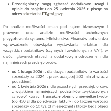
Przedsiębiorcy mogą zgłaszać dodatkowe uwagi i
opinie do projektu do 25 kwietnia 2025 r.
pisząc na
adres
sekretariat.PT@mf.gov.pl
Po analizie możliwości zmian pod kątem biznesowym i
prawnym oraz analizie możliwości technicznych
przygotowania systemu, Ministerstwo Finansów potwierdza
wprowadzenie obowiązku wystawiania e-faktur dla
wszystkich podatników (czynnych i zwolnionych z VAT), w
dwóch głównych etapach z dodatkowym odroczeniem dla
najmniejszych przedsiębiorców:
od 1 lutego 2026 r.
dla dużych podatników (o wartości
sprzedaży za 2024 r. przekraczającej 200 mln zł wraz z
podatkiem),
od 1 kwietnia 2026 r.
dla pozostałych przedsiębiorców,
z wyjątkiem najmniejszych podatników „wykluczonych
cyfrowo”, których transakcje obejmują niewielkie kwoty
(do 450 zł dla pojedynczej faktury i do łącznej wartości
sprzedaży do 10 tys. zł miesięcznie) i którzy będą objęci
tym obowiązkiem od 1 stycznia 2027 r.