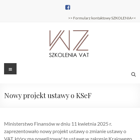
Skip
to
content
>> Formularz kontaktowy SZKOLENIA<<
Szkolenia
Menu
Szkolenia
podatkowe –
podatkowe
Wojciech
Zajączkowski
Nowy projekt ustawy o KSeF
Ministerstwo Finansów w dniu 11 kwietnia 2025 r.
zaprezentowało nowy projekt ustawy o zmianie ustawy o
VAT, który ma nowelizować tę ustawę w zakresie Krajowego