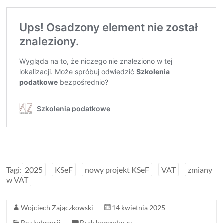
Tagi:
2025
KSeF
nowy projekt KSeF
VAT
zmiany
w VAT
Wojciech Zajączkowski
14 kwietnia 2025
Bez kategorii
Brak komentarzy