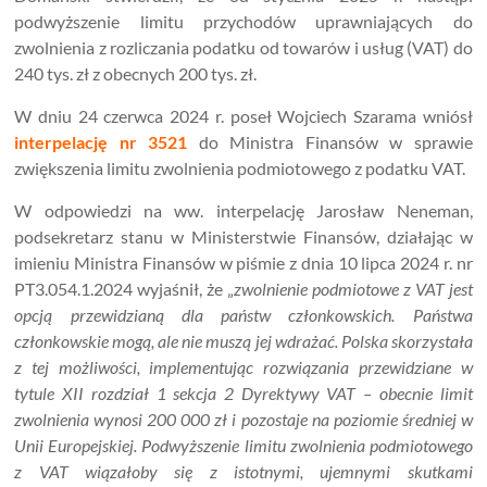
podwyższenie limitu przychodów uprawniających do
zwolnienia z rozliczania podatku od towarów i usług (VAT) do
240 tys. zł z obecnych 200 tys. zł.
W dniu 24 czerwca 2024 r. poseł Wojciech Szarama wniósł
interpelację nr 3521
do Ministra Finansów w sprawie
zwiększenia limitu zwolnienia podmiotowego z podatku VAT.
W odpowiedzi na ww. interpelację Jarosław Neneman,
podsekretarz stanu w Ministerstwie Finansów, działając w
imieniu Ministra Finansów w piśmie z dnia 10 lipca 2024 r. nr
PT3.054.1.2024 wyjaśnił, że „
zwolnienie podmiotowe z VAT jest
opcją przewidzianą dla państw członkowskich. Państwa
członkowskie mogą, ale nie muszą jej wdrażać. Polska skorzystała
z tej możliwości, implementując rozwiązania przewidziane w
tytule XII rozdział 1 sekcja 2 Dyrektywy VAT – obecnie limit
zwolnienia wynosi 200 000 zł i pozostaje na poziomie średniej w
Unii Europejskiej. Podwyższenie limitu zwolnienia podmiotowego
z VAT wiązałoby się z istotnymi, ujemnymi skutkami