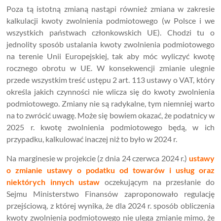
Poza tą istotną zmianą nastąpi również zmiana w zakresie
kalkulacji kwoty zwolnienia podmiotowego (w Polsce i we
wszystkich państwach członkowskich UE). Chodzi tu o
jednolity sposób ustalania kwoty zwolnienia podmiotowego
na terenie Unii Europejskiej, tak aby móc wyliczyć kwotę
rocznego obrotu w UE. W konsekwencji zmianie ulegnie
przede wszystkim treść ustępu 2 art. 113 ustawy o VAT, który
określa jakich czynności nie wlicza się do kwoty zwolnienia
podmiotowego. Zmiany nie są radykalne, tym niemniej warto
na to zwrócić uwagę. Może się bowiem okazać, że podatnicy w
2025 r. kwotę zwolnienia podmiotowego będą, w ich
przypadku, kalkulować inaczej niż to było w 2024 r.
Na marginesie w projekcie (z dnia 24 czerwca 2024 r.)
ustawy
o zmianie ustawy o podatku od towarów i usług oraz
niektórych innych ustaw
oczekującym na przesłanie do
Sejmu Ministerstwo Finansów zaproponowało regulację
przejściową, z której wynika, że dla 2024 r. sposób obliczenia
kwoty zwolnienia podmiotowego nie ulega zmianie mimo, że