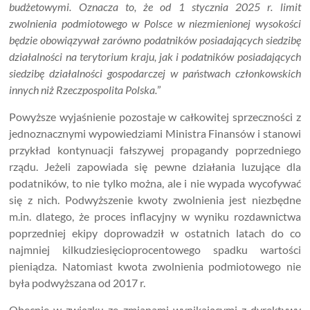
budżetowymi. Oznacza to, że od 1 stycznia 2025 r. limit
zwolnienia podmiotowego w Polsce w niezmienionej wysokości
będzie obowiązywał zarówno podatników posiadających siedzibę
działalności na terytorium kraju, jak i podatników posiadających
siedzibę działalności gospodarczej w państwach członkowskich
innych niż Rzeczpospolita Polska.
”
Powyższe wyjaśnienie pozostaje w całkowitej sprzeczności z
jednoznacznymi wypowiedziami Ministra Finansów i stanowi
przykład kontynuacji fałszywej propagandy poprzedniego
rządu. Jeżeli zapowiada się pewne działania luzujące dla
podatników, to nie tylko można, ale i nie wypada wycofywać
się z nich. Podwyższenie kwoty zwolnienia jest niezbędne
m.in. dlatego, że proces inflacyjny w wyniku rozdawnictwa
poprzedniej ekipy doprowadził w ostatnich latach do co
najmniej kilkudziesięcioprocentowego spadku wartości
pieniądza. Natomiast kwota zwolnienia podmiotowego nie
była podwyższana od 2017 r.
Obecnie w związku ze zmianami wynikającymi z dyrektywy