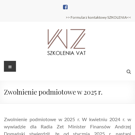
Skip
to
content
>> Formularz kontaktowy SZKOLENIA<<
Szkolenia
Menu
Szkolenia
podatkowe –
podatkowe
Wojciech
Zajączkowski
Zwolnienie podmiotowe w 2025 r.
Zwolnienie podmiotowe w 2025 r. W kwietniu 2024 r. w
wywiadzie dla Radia Zet Minister Finansów Andrzej
Domański stwierdził, że od stycznia 2025 r. nastąpi