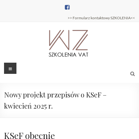
Skip
to
content
>> Formularz kontaktowy SZKOLENIA<<
Szkolenia
Menu
Szkolenia
podatkowe –
podatkowe
Wojciech
Zajączkowski
Nowy projekt przepisów o KSeF –
kwiecień 2025 r.
KSeF obecnie