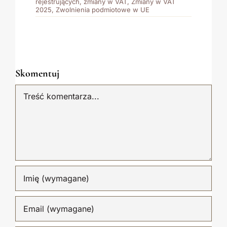
są zmiany
rejestrujących
,
zmiany w VAT
,
Zmiany w VAT
w VAT
2025
,
Zwolnienia podmiotowe w UE
na 2025 r.
Skomentuj
Komentarz