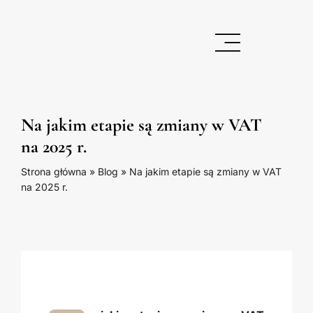
Skip
to
content
Toggle
Navigation
AKTUALNE SZKOLENIA
Na jakim etapie są zmiany w VAT
OFERTA
na 2025 r.
OMAWIANE ZAGADNIENIA
Strona główna
»
Blog
»
Na jakim etapie są zmiany w VAT
na 2025 r.
INFORMACJE VAT
O MNIE
SEARCH
FOR: