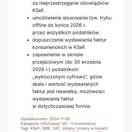
za nieprzestrzeganie obowiązków
KSeF.
umożliwienie stosowania tzw. trybu
offline do końca 2026 r.
przez wszystkich podatników.
dopuszczenie wystawiania faktur
konsumenckich w KSeF.
zapewnienie w okresie
przejściowym (do 30 września
2026 r.) podatnikom
„wykluczonym cyfrowo”, gdzie
skala i wartość wystawianych
faktur jest niewielka, możliwości
wystawiania faktur
w dotychczasowej formie.
Opublikowano: 2024-11-06
on Na jakim
Kategorie:
Informacje VAT
0 komentarzy
etapie
Tagi:
KSeF
,
SME
,
VAT
,
zmiany
,
zmiany w kasach