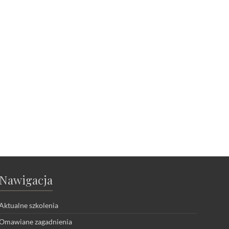
Nawigacja
Aktualne szkolenia
Omawiane zagadnienia