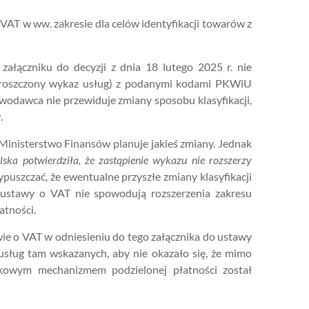
AT w ww. zakresie dla celów identyfikacji towarów z
załączniku do decyzji z dnia 18 lutego 2025 r. nie
proszczony wykaz usług) z podanymi kodami PKWiU
wodawca nie przewiduje zmiany sposobu klasyfikacji,
.
Ministerstwo Finansów planuje jakieś zmiany. Jednak
lska potwierdziła, że zastąpienie wykazu nie rozszerzy
zypuszczać, że ewentualne przyszłe zmiany klasyfikacji
 ustawy o VAT nie spowodują rozszerzenia zakresu
tności.
ie o VAT w odniesieniu do tego załącznika do ustawy
sług tam wskazanych, aby nie okazało się, że mimo
kowym mechanizmem podzielonej płatności został