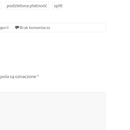
podzielona płatność
split
gorii
Brak komentarzy
ola są oznaczone
*