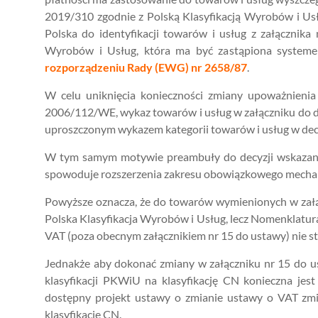
2019/310 zgodnie z Polską Klasyfikacją Wyrobów i Usł
Polska do identyfikacji towarów i usług z załącznika
Wyrobów i Usług, która ma być zastąpiona systemem
rozporządzeniu Rady (EWG) nr 2658/87
.
W celu uniknięcia konieczności zmiany upoważnieni
2006/112/WE, wykaz towarów i usług w załączniku do d
uproszczonym wykazem kategorii towarów i usług w dec
W tym samym motywie preambuły do decyzji wskazano, 
spowoduje rozszerzenia zakresu obowiązkowego mechan
Powyższe oznacza, że do towarów wymienionych w załą
Polska Klasyfikacja Wyrobów i Usług, lecz Nomenklatura
VAT (poza obecnym załącznikiem nr 15 do ustawy) nie st
Jednakże aby dokonać zmiany w załączniku nr 15 do u
klasyfikacji PKWiU na klasyfikację CN konieczna jes
dostępny projekt ustawy o zmianie ustawy o VAT zmi
klasyfikację CN.