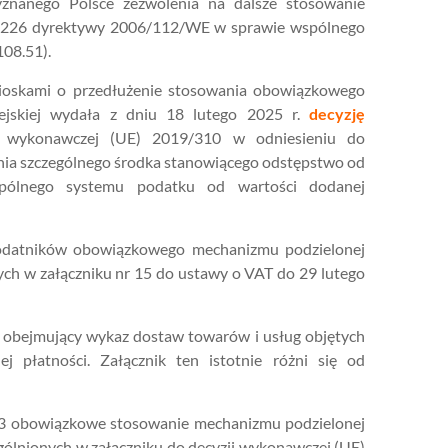
znanego Polsce zezwolenia na dalsze stosowanie
t. 226 dyrektywy 2006/112/WE w sprawie wspólnego
108.51).
ioskami o przedłużenie stosowania obowiązkowego
ejskiej wydała z dniu 18 lutego 2025 r.
decyzję
 wykonawczej (UE) 2019/310 w odniesieniu do
nia szczególnego środka stanowiącego odstępstwo od
ólnego systemu podatku od wartości dodanej
podatników obowiązkowego mechanizmu podzielonej
ych w załączniku nr 15 do ustawy o VAT do 29 lutego
ik obejmujący wykaz dostaw towarów i usług objętych
płatności. Załącznik ten istotnie różni się od
73 obowiązkowe stosowanie mechanizmu podzielonej
gólnionych w załączniku do decyzji wykonawczej (UE)