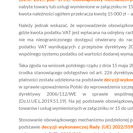
nabyte towary lub usługi wymienione w załączniku nr 1
kwota należności ogółem przekracza kwotę 15 000 zł – ar
Należy jednak wskazać, że wprowadzenie obowiązkow
gdzie kwota podatku VAT jest wpłacana na odrębny ra
nie ma nieograniczonego dostępu) otwierany do rac
podatku VAT wynikających z przepisów dyrektywy 20
wspólnego systemu podatku od wartości dodanej wymaga
Taka zgoda na wniosek polskiego rządu z dnia 15 maja 
środka stanowiącego odstępstwo od art. 226 dyrekty
płatności została udzielona na podstawie
decyzji wyko
w sprawie upoważnienia Polski do wprowadzenia szcze
dyrektywy 2006/112/WE w sprawie wspólne
(Dz.U.UE.L.2019.51.19). Na jej podstawie obowiązkow
towarów i usług wymienionych w załączniku nr 15 do us
Stosowanie obowiązkowego mechanizmu podzielonej pła
podstawie
decyzji wykonawczej Rady (UE) 2022/55