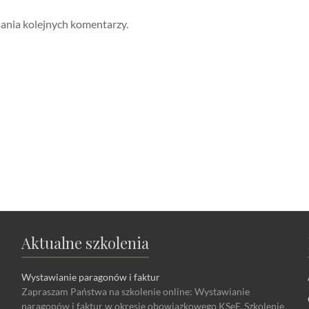
sania kolejnych komentarzy.
Aktualne szkolenia
Wystawianie paragonów i faktur
Zapraszam Państwa na szkolenie online: Wystawianie
paragonów i faktur w okresie obowiązkowego KSeF. Szkolenie