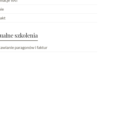
rmacje VAT
ie
akt
ualne szkolenia
awianie paragonów i faktur