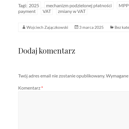
Tagi:
2025
mechanizm podzielonej płatności
MPP
payment
VAT
zmiany w VAT
Wojciech Zajączkowski
3 marca 2025
Bez kate
Dodaj komentarz
Twój adres email nie zostanie opublikowany.
Wymagane p
Komentarz
*