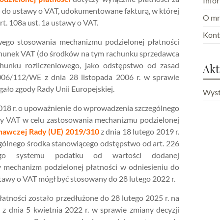
Info
5 do ustawy o VAT, udokumentowane fakturą, w której
O mn
t. 108a ust. 1a ustawy o VAT.
Kont
ego stosowania mechanizmu podzielonej płatności
chunek VAT (do środków na tym rachunku sprzedawca
hunku rozliczeniowego, jako odstępstwo od zasad
Akt
06/112/WE z dnia 28 listopada 2006 r. w sprawie
ło zgody Rady Unii Europejskiej.
Wyst
2018 r. o upoważnienie do wprowadzenia szczególnego
wy VAT w celu zastosowania mechanizmu podzielonej
nawczej Rady (UE) 2019/310
z dnia 18 lutego 2019 r.
gólnego środka stanowiącego odstępstwo od art. 226
go systemu podatku od wartości dodanej
y mechanizm podzielonej płatności w odniesieniu do
tawy o VAT mógł być stosowany do 28 lutego 2022 r.
tności zostało przedłużone do 28 lutego 2025 r. na
9
z dnia 5 kwietnia 2022 r. w sprawie zmiany decyzji