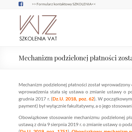
Skip
>> Formularz kontaktowy SZKOLENIA<<
to
content
Szkolenia
Szkolenia
podatkowe –
podatkowe
Wojciech
Zajączkowski
Mechanizm podzielonej płatności zost
Mechanizm podzielonej płatności został wprowadzony d
wprowadzenia stała się ustawa o zmianie ustawy o p
grudnia 2017 r. (
Dz.U. 2018, poz. 62
). W początkowym o
payment) był wyłącznie fakultatywny, a o jego stosowa
Obowiązkowe stosowanie mechanizmu podzielonej płat
ustawą z dnia 9 sierpnia 2019 r. o zmianie ustawy o po
(
Dz.U. 2019, poz. 1751
).
Obowiązkowy mechanizm pod