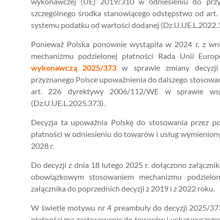
wykonawczej (UE) 2019/310 w odniesieniu do przy
szczególnego środka stanowiącego odstępstwo od ar
systemu podatku od wartości dodanej (Dz.U.UE.L.2022.
Ponieważ Polska ponownie wystąpiła w 2024 r. z wn
mechanizmu podzielonej płatności Rada Unii Europ
wykonawczą 2025/373
w sprawie zmiany decyzji
przyznanego Polsce upoważnienia do dalszego stosowa
art. 226 dyrektywy 2006/112/WE w sprawie wsp
(Dz.U.UE.L.2025.373).
Decyzja ta upoważnia Polskę do stosowania przez 
płatności w odniesieniu do towarów i usług wymienion
2028 r.
Do decyzji z dnia 18 lutego 2025 r. dołączono załączn
obowiązkowym stosowaniem mechanizmu podzielonej 
załącznika do poprzednich decyzji z 2019 i z 2022 roku.
W świetle motywu nr 4 preambuły do decyzji 2025/3
płatności ma zastosowanie do towarów i usług wyszcze