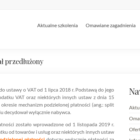
Aktualne szkolenia
Omawiane zagadnienia
ał przedłużony
Na
o ustawy o VAT od 1 lipca 2018 r. Podstawą do jego
odatku VAT oraz niektórych innych ustaw z dnia 15
kresie mechanizm podzielonej płatności (ang.: split
Aktu
niu decydował wyłącznie nabywca.
Omaw
ności zostało wprowadzone od 1 listopada 2019 r.
Ofer
datku od towarów i usług oraz niektórych innych ustaw
zielonej płatności
dotyczy wyłącznie płatności za