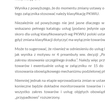
Wynika z powyższego, że do momentu zmiany ustawy o V
tego załącznika stosować należy klasyfikację PKWiU.
Niezależnie od powyższego nie jest jasne dlaczego w 
wskazano pełnego katalogu usług (podano jedynie u
skoro dla usług klasyfikowanych wg PKWiU polski usta
gdyż zmiana klasyfikacji dotyczyć ma wyłącznie towarów
Może to sugerować, że również w odniesieniu do usług 
jak wynika z motywu nr 4 preambuły ww. decyzji „
Po
zakresu stosowania szczególnego środka.
”. Należy więc pr
towarów i ewentualnie usług w załączniku nr 15 do
stosowania obowiązkowego mechanizmu podzielonej pła
Niemniej jednak na etapie wprowadzania zmian w ustaw
konieczne będzie dokładne monitorowanie towarów i u
wszystko zakres towarów i usług objętych obowiąz
„przypadkowo” rozszerzony.